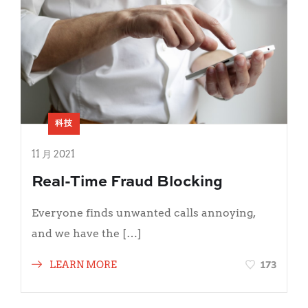
科技
11 月 2021
Real-Time Fraud Blocking
Everyone finds unwanted calls annoying,
and we have the […]
173
LEARN MORE