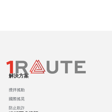
解決方案
攪拌搖動
國際搖晃
防止欺詐