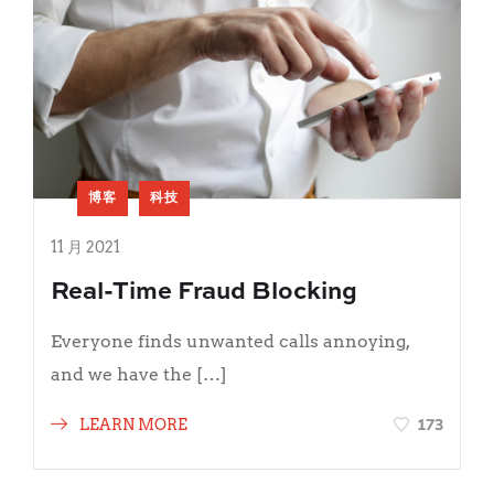
博客
科技
11 月 2021
Real-Time Fraud Blocking
Everyone finds unwanted calls annoying,
and we have the […]
173
LEARN MORE