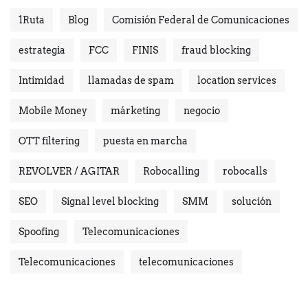
1Ruta
Blog
Comisión Federal de Comunicaciones
estrategia
FCC
FINIS
fraud blocking
Intimidad
llamadas de spam
location services
Mobile Money
márketing
negocio
OTT filtering
puesta en marcha
REVOLVER / AGITAR
Robocalling
robocalls
SEO
Signal level blocking
SMM
solución
Spoofing
Telecomunicaciones
Telecomunicaciones
telecomunicaciones