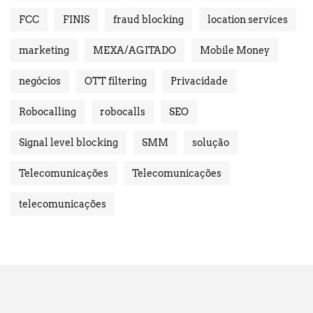
FCC
FINIS
fraud blocking
location services
marketing
MEXA/AGITADO
Mobile Money
negócios
OTT filtering
Privacidade
Robocalling
robocalls
SEO
Signal level blocking
SMM
solução
Telecomunicações
Telecomunicações
telecomunicações