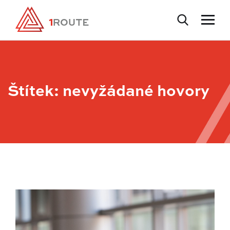
Štítek:
nevyžádané hovory