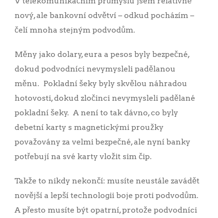
V telekomunikačním průmyslu jsem relativně
nový, ale bankovní odvětví – odkud pocházím –
čelí mnoha stejným podvodům.
Měny jako dolary, eura a pesos byly bezpečné,
dokud podvodníci nevymysleli padělanou
měnu. Pokladní šeky byly skvělou náhradou
hotovosti, dokud zločinci nevymysleli padělané
pokladní šeky. A není to tak dávno, co byly
debetní karty s magnetickými proužky
považovány za velmi bezpečné, ale nyní banky
potřebují na své karty vložit sim čip.
Takže to nikdy nekončí: musíte neustále zavádět
novější a lepší technologii boje proti podvodům.
A přesto musíte být opatrní, protože podvodníci