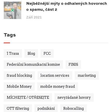
Nejběžnější mýty o odhalených hovorech
o spamu, část 2
Září 2021
Tags
1 Trasa
Blog
FCC
Federální komunikační komise
FINIS
fraud blocking
location services
marketing
Mobile Money
mobile money fraud
MÍCHEJTE / OTŘESEJTE
nevyžádané hovory
OTT filtering
podnikání
Robocalling