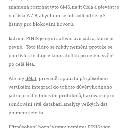
znamená roztrhat tyto SMS, najít čísla a převést je
na čísla A / B, abychom se odrazili od černé
listiny pro blokování hovorů.
Jádrem FINIS je nyní softwarové jádro, které je
pevné. Toto jádro se nikdy nemění, protože se
používá a testuje v laboratořích po celém světě
po celá léta.
Ale my
dělat
provádět spoustu přizpůsobení
vertikální integrací do tohoto důvěryhodného
jádra prostřednictvím protokolů, hardwaru pro
sondování sítě, databází, analýzy velkých dat,
pojmenujete to
Přizpůsobení horní vrstvy systému FINIS vám