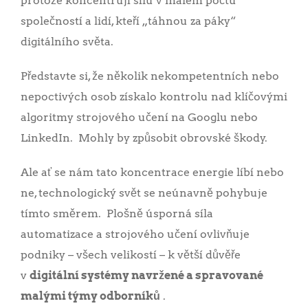
protože koncentrují sílu v malém počtu
společností a lidí, kteří „táhnou za páky“
digitálního světa.
Představte si, že několik nekompetentních nebo
nepoctivých osob získalo kontrolu nad klíčovými
algoritmy strojového učení na Googlu nebo
LinkedIn. Mohly by způsobit obrovské škody.
Ale ať se nám tato koncentrace energie líbí nebo
ne, technologický svět se neúnavně pohybuje
tímto směrem. Plošně úsporná síla
automatizace a strojového učení ovlivňuje
podniky – všech velikostí – k větší důvěře
v
digitální systémy navržené a spravované
malými týmy odborníků
.