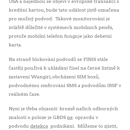
USA a najednou se objeví v evropské transakci s
kreditní kartou, bude tato událost jistě označena
pro možný podvod. Takové monitorování je
zvláště důležité v systémech mobilních peněz,
protože mobilní telefon funguje jako debetní
karta.
Na straně blokování podvodů se FINIS stále
častěji používá k ukládání čísel na černé listině k
zastavení Wangiri, obcházení SIM boxů,
podvodnému směrování SMS a podvodům IRSF v
reálném čase.
Nyní je třeba objasnit: kromě našich odborných
znalostí o poloze je GBDS
ne
opravdu v
podvodu
detekce
podnikání. Můžeme to zjistit,